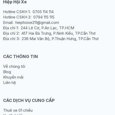
Hiệp Hội Xe
Hotline CSKH 1:
0705 114 114
Hotline CSKH 2:
0794 115 115
Email:
hiephoixe211@gmail.com
Địa chỉ 1:
244 Lê Cơ, P.An Lạc, TP.HCM
Địa chỉ 2:
A17 Hai Bà Trưng, P.Ninh Kiều, TP.Cần Thơ
Địa chỉ 3:
236 Mai Văn Bộ, P.Thuận Hưng, TP.Cần Thơ
CÁC THÔNG TIN
Về chúng tôi
Blog
Khuyến mãi
Liên hệ
CÁC DỊCH VỤ CUNG CẤP
Thuê xe 01 chiều