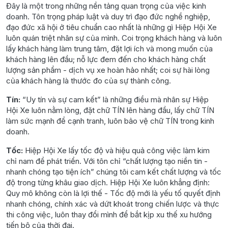
Đây là một trong những nền tảng quan trọng của việc kinh
doanh. Tôn trọng pháp luật và duy trì đạo đức nghề nghiệp,
đạo đức xã hội ở tiêu chuẩn cao nhất là những gì Hiệp Hội Xe
luôn quán triệt nhân sự của mình. Coi trọng khách hàng và luôn
lấy khách hàng làm trung tâm, đặt lợi ích và mong muốn của
khách hàng lên đầu; nỗ lực đem đến cho khách hàng chất
lượng sản phẩm - dịch vụ xe hoàn hảo nhất; coi sự hài lòng
của khách hàng là thước đo của sự thành công.
Tín:
“Uy tín và sự cam kết” là những điều mà nhân sự Hiệp
Hội Xe luôn nằm lòng, đặt chữ TÍN lên hàng đầu, lấy chữ TÍN
làm sức mạnh để cạnh tranh, luôn bảo vệ chữ TÍN trong kinh
doanh.
Tốc:
Hiệp Hội Xe lấy tốc độ và hiệu quả công việc làm kim
chỉ nam để phát triển. Với tôn chỉ “chất lượng tạo niền tin -
nhanh chóng tạo tiện ích” chúng tôi cam kết chất lượng và tốc
độ trong từng khâu giao dịch. Hiệp Hội Xe luôn khẳng định:
Quy mô không còn là lợi thế - Tốc độ mới là yếu tố quyết định
nhanh chóng, chính xác và dứt khoát trong chiến lược và thực
thi công việc, luôn thay đổi mình để bắt kịp xu thế xu hướng
tiến bộ của thời đại.