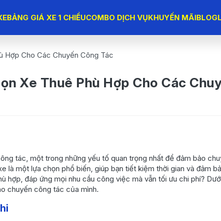
XE
BẢNG GIÁ XE 1 CHIỀU
COMBO DỊCH VỤ
KHUYẾN MÃI
BLOG
ù Hợp Cho Các Chuyến Công Tác
ọn Xe Thuê Phù Hợp Cho Các Chu
ông tác, một trong những yếu tố quan trọng nhất để đảm bảo chuyế
 là một lựa chọn phổ biến, giúp bạn tiết kiệm thời gian và đảm bảo
ù hợp, đáp ứng mọi nhu cầu công việc mà vẫn tối ưu chi phí? Dưới
ho chuyến công tác của mình.
hi