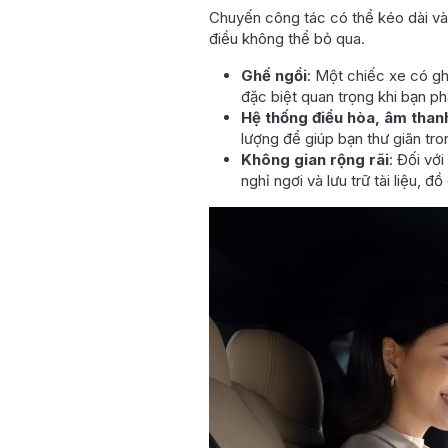
cho thuê
Chuyến công tác có thể kéo dài vài g
5. Sự Thoải Mái Và
điều không thể bỏ qua.
Chuyên Nghiệp Cho
Ghế ngồi
: Một chiếc xe có gh
Chuyến Công Tác Của
đặc biệt quan trọng khi bạn ph
Bạn: Xe Đưa Đón Sân
Hệ thống điều hòa, âm than
Bay Có Tài Xế
lượng để giúp bạn thư giãn tr
Liên hệ ngay với
Không gian rộng rãi
: Đối vớ
chúng tôi!
nghỉ ngơi và lưu trữ tài liệu, đồ