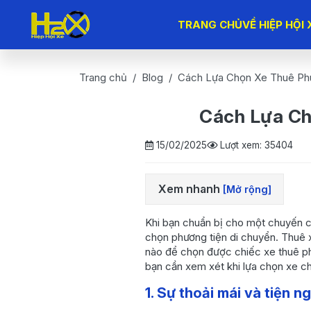
TRANG CHỦ
VỀ HIỆP HỘI 
Trang chủ
Blog
Cách Lựa Chọn Xe Thuê Ph
Cách Lựa Ch
15/02/2025
Lượt xem: 35404
Xem nhanh
[Mở rộng]
1. Sự thoải mái và tiện
Khi bạn chuẩn bị cho một chuyến c
nghi
chọn phương tiện di chuyển. Thuê xe
nào để chọn được chiếc xe thuê ph
2. Tính tiện dụng và linh
bạn cần xem xét khi lựa chọn xe c
hoạt
3. Hiệu quả chi phí
1. Sự thoải mái và tiện ng
4. Chất lượng dịch vụ