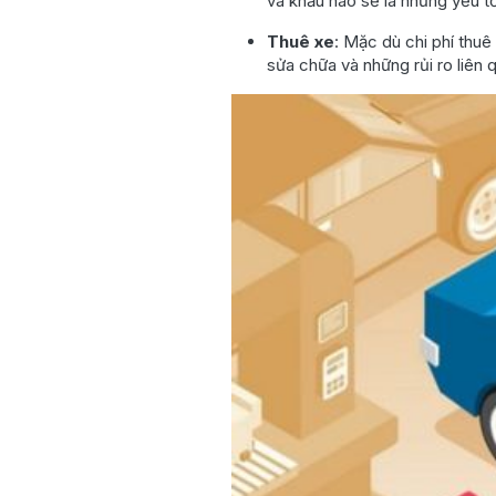
và khấu hao sẽ là những yếu tố
Thuê xe
: Mặc dù chi phí thuê
sửa chữa và những rủi ro liên 