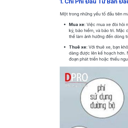
1. Chi Phí Đầu Tư Ban Đầ
4. Tính Toán Về Mục
Đích Sử Dụng
Một trong những yếu tố đầu tiên mà
5. Quản Lý Tài Chính
Mua xe
: Việc mua xe đòi hỏi 
Doanh Nghiệp
ký, bảo hiểm, và bảo trì. Mặc 
6. Kết Luận: Lựa Chọn
thể làm ảnh hưởng đến dòng t
Phù Hợp Cho Doanh
Nghiệp Nhỏ
Thuê xe
: Với thuê xe, bạn kh
dàng được lên kế hoạch hơn. N
Liên hệ ngay với
chúng tôi!
đoạn phát triển hoặc thiếu ng