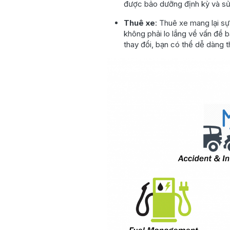
được bảo dưỡng định kỳ và sửa
Thuê xe
: Thuê xe mang lại sự
không phải lo lắng về vấn đề 
thay đổi, bạn có thể dễ dàng t