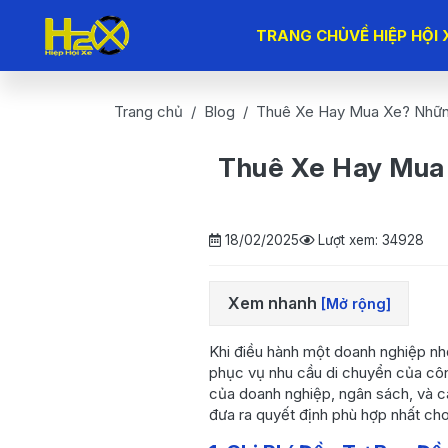
TRANG CHỦ
VỀ HIỆP HỘI 
Trang chủ
Blog
Thuê Xe Hay Mua Xe? Nhữn
Thuê Xe Hay Mua 
18/02/2025
Lượt xem: 34928
Xem nhanh
[Mở rộng]
1. Chi Phí Đầu Tư Ban
Khi điều hành một doanh nghiệp nhỏ
Đầu
phục vụ nhu cầu di chuyển của công
của doanh nghiệp, ngân sách, và cá
2. Linh Hoạt Trong Quản
đưa ra quyết định phù hợp nhất ch
Lý
3. Chi Phí Dài Hạn