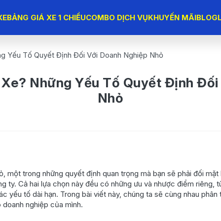
XE
BẢNG GIÁ XE 1 CHIỀU
COMBO DỊCH VỤ
KHUYẾN MÃI
BLOG
g Yếu Tố Quyết Định Đối Với Doanh Nghiệp Nhỏ
Xe? Những Yếu Tố Quyết Định Đối
Nhỏ
, một trong những quyết định quan trọng mà bạn sẽ phải đối mặt 
 ty. Cả hai lựa chọn này đều có những ưu và nhược điểm riêng, tù
c yếu tố dài hạn. Trong bài viết này, chúng ta sẽ cùng nhau phân 
o doanh nghiệp của mình.