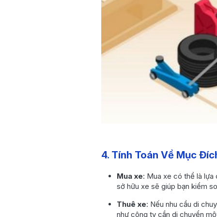
4. Tính Toán Về Mục Đí
Mua xe
: Mua xe có thể là lựa
sở hữu xe sẽ giúp bạn kiểm soá
Thuê xe
: Nếu nhu cầu di chuy
như công ty cần di chuyển một