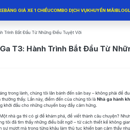
XE
BẢNG GIÁ XE 1 CHIỀU
COMBO DỊCH VỤ
KHUYẾN MÃI
BLOG
h Trình Bắt Đầu Từ Những Điều Tuyệt Vời
Ga T3: Hành Trình Bắt Đầu Từ Nhữ
sáng trong lành, chúng tôi lăn bánh đến sân bay – không phải để đu
h thường thấy. Lần này, điểm đến của chúng tôi là
Nhà ga hành k
ợng khởi đầu cho những chuyến bay đầy cảm hứng.
ột nhà ga thì có gì để khám phá, để viết thành câu chuyện? Nhưng
g tôi đã tìm thấy những điều bất ngờ – từ cách thiết kế không gi
n sự mượt mà trong từng khâu làm thủ tục khiến bạn cảm thấy như 