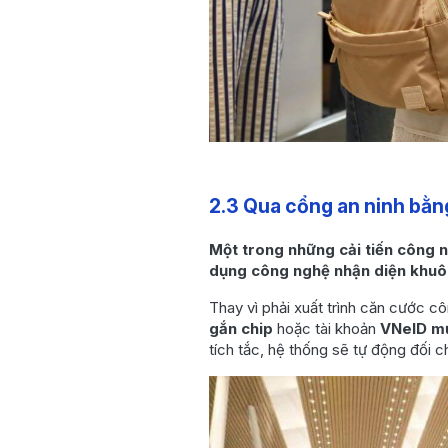
2.3 Qua cổng an ninh bằn
Một trong những cải tiến công n
dụng công nghệ nhận diện khuôn
Thay vì phải xuất trình căn cước c
gắn chip
hoặc tài khoản
VNeID m
tích tắc, hệ thống sẽ tự động đối c