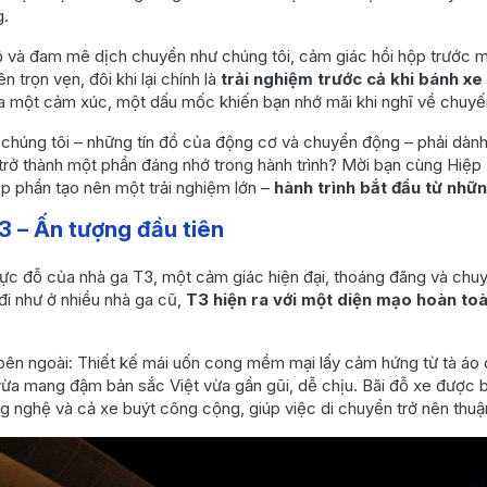
g.
 và đam mê dịch chuyển như chúng tôi, cảm giác hồi hộp trước mỗi
n trọn vẹn, đôi khi lại chính là
trải nghiệm trước cả khi bánh xe
của một cảm xúc, một dấu mốc khiến bạn nhớ mãi khi nghĩ về chuyến
 chúng tôi – những tín đồ của động cơ và chuyển động – phải dành 
trở thành một phần đáng nhớ trong hành trình? Mời bạn cùng Hiệp
p phần tạo nên một trải nghiệm lớn –
hành trình bắt đầu từ nhữn
3 – Ấn tượng đầu tiên
vực đỗ của nhà ga T3, một cảm giác hiện đại, thoáng đãng và chu
 đi như ở nhiều nhà ga cũ,
T3 hiện ra với một diện mạo hoàn to
 bên ngoài: Thiết kế mái uốn cong mềm mại lấy cảm hứng từ tà áo d
vừa mang đậm bản sắc Việt vừa gần gũi, dễ chịu. Bãi đỗ xe được b
ng nghệ và cả xe buýt công cộng, giúp việc di chuyển trở nên thuận