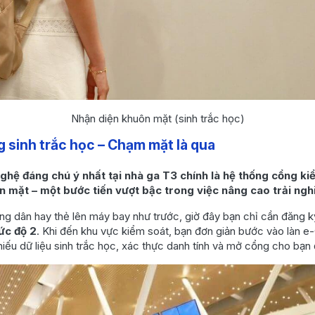
Nhận diện khuôn mặt (sinh trắc học)
g sinh trắc học – Chạm mặt là qua
ghệ đáng chú ý nhất tại nhà ga T3 chính là hệ thống cổng k
 mặt – một bước tiến vượt bậc trong việc nâng cao trải ng
ông dân hay thẻ lên máy bay như trước, giờ đây bạn chỉ cần đăng 
ức độ 2
. Khi đến khu vực kiểm soát, bạn đơn giản bước vào làn e-
hiếu dữ liệu sinh trắc học, xác thực danh tính và mở cổng cho bạn 