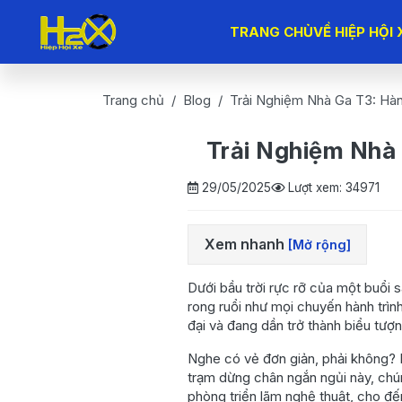
TRANG CHỦ
VỀ HIỆP HỘI 
Trang chủ
Blog
Trải Nghiệm Nhà Ga T3: Hàn
Trải Nghiệm Nhà 
29/05/2025
Lượt xem: 34971
Xem nhanh
[Mở rộng]
1. Đặt chân đến nhà ga
Dưới bầu trời rực rỡ của một buổi 
T3 – Ấn tượng đầu tiên
rong ruổi như mọi chuyến hành trìn
đại và đang dần trở thành biểu tư
2. Làm thủ tục nhanh -
gọn - không chờ đợi lâu
Nghe có vẻ đơn giản, phải không? M
2.1 Check-in tự
trạm dừng chân ngắn ngủi này, chún
động
phòng triển lãm nghệ thuật, cho đế