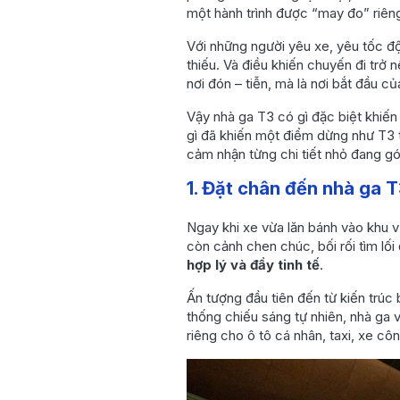
2.2 Tự gửi hành lý
một hành trình được “may đo” riên
không cần xếp hàng
Với những người yêu xe, yêu tốc độ
2.3 Qua cổng an
thiếu. Và điều khiến chuyến đi trở nê
ninh bằng sinh trắc
nơi đón – tiễn, mà là nơi bắt đầu 
học – Chạm mặt là
qua
Vậy nhà ga T3 có gì đặc biệt khiến
3. Không gian chờ tại T3
gì đã khiến một điểm dừng như T3 
- Tiện nghi, hiện đại và
cảm nhận từng chi tiết nhỏ đang gó
hợp lý đến từng chi tiết
1. Đặt chân đến nhà ga T
4. Boarding nhẹ nhàng –
Không còn cảnh chen
Ngay khi xe vừa lăn bánh vào khu 
lấn
còn cảnh chen chúc, bối rối tìm lối
5. Những câu hỏi thường
hợp lý và đầy tinh tế
.
gặp
Ấn tượng đầu tiên đến từ kiến trúc
Kết luận: T3 – Điểm khởi
thống chiếu sáng tự nhiên, nhà ga 
đầu cho một hành trình
riêng cho ô tô cá nhân, taxi, xe cô
suôn sẻ, hiện đại và
đáng nhớ
Liên hệ ngay với
chúng tôi!