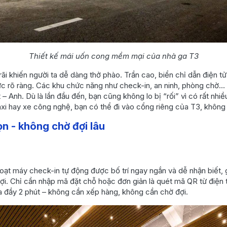
Thiết kế mái uốn cong mềm mại của nhà ga T3
ãi khiến người ta dễ dàng thở phào. Trần cao, biển chỉ dẫn điện t
c rõ ràng. Các khu chức năng như check-in, an ninh, phòng chờ… 
 – Anh. Dù là lần đầu đến, bạn cũng không lo bị “rối” vì có rất nhiề
xi hay xe công nghệ, bạn có thể đi vào cổng riêng của T3, không 
ọn - không chờ đợi lâu
loạt máy check-in tự động được bố trí ngay ngắn và dễ nhận biết,
i. Chỉ cần nhập mã đặt chỗ hoặc đơn giản là quét mã QR từ điện tho
a đầy 2 phút – không cần xếp hàng, không cần chờ đợi.