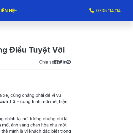
LIÊN HỆ
0705 114 114
ng Điều Tuyệt Vời
Chia sẻ
a xe, cũng chẳng phải để vi vu
hách T3
– công trình mới mẻ, hiện
 chính tại nơi tưởng chừng chỉ là
an mở, ánh sáng chan hòa như một
thể mình là vị khách đặc biệt trong