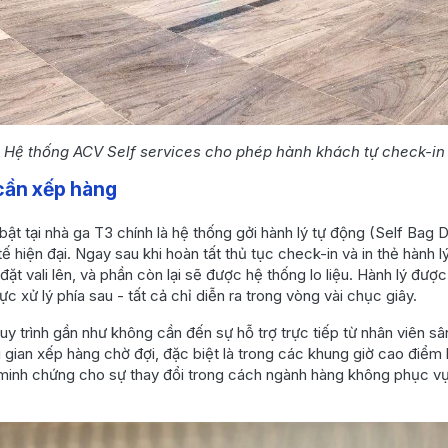
Hệ thống ACV Self services cho phép hành khách tự check-in
 cần xếp hàng
ật tại nhà ga T3 chính là hệ thống gởi hành lý tự động (Self Bag D
ế hiện đại. Ngay sau khi hoàn tất thủ tục check-in và in thẻ hành l
t vali lên, và phần còn lại sẽ được hệ thống lo liệu. Hành lý đượ
c xử lý phía sau - tất cả chỉ diễn ra trong vòng vài chục giây.
uy trình gần như không cần đến sự hỗ trợ trực tiếp từ nhân viên sâ
i gian xếp hàng chờ đợi, đặc biệt là trong các khung giờ cao điểm 
 minh chứng cho sự thay đổi trong cách ngành hàng không phục v