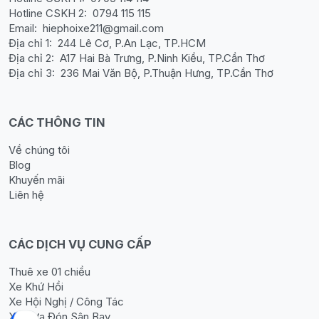
Hotline CSKH 2:
0794 115 115
Email:
hiephoixe211@gmail.com
Địa chỉ 1:
244 Lê Cơ, P.An Lạc, TP.HCM
Địa chỉ 2:
A17 Hai Bà Trưng, P.Ninh Kiều, TP.Cần Thơ
Địa chỉ 3:
236 Mai Văn Bộ, P.Thuận Hưng, TP.Cần Thơ
CÁC THÔNG TIN
Về chúng tôi
Blog
Khuyến mãi
Liên hệ
CÁC DỊCH VỤ CUNG CẤP
Thuê xe 01 chiều
Xe Khứ Hồi
Xe Hội Nghị / Công Tác
Xe Đưa Đón Sân Bay