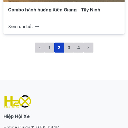
Combo hành hương Kiên Giang - Tây Ninh
Xem chi tiết
1
2
3
4
Hiệp Hội Xe
Hotline CSKH 1:
0705 114 114